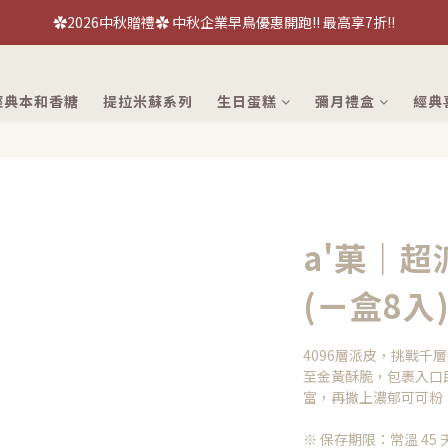
【喜餅優惠】免費『台北/台中』喜餅現場品鑑試吃～立即預約！
✿2026中秋贈禮✿ 中秋企業早鳥優惠開跑!! 最高享7折!!
【喜餅優惠】免費『台北/台中』喜餅現場品鑑試吃～立即預約！
經典本和香糖
提拉米蘇系列
生日蛋糕
彌月禮盒
經典
a'菓｜超
(ㄧ盒8入
4096層派皮，挑戰
至金黃酥脆，包裹入口
富，再撒上濃郁可可粉
※ 保存期限：常溫 45