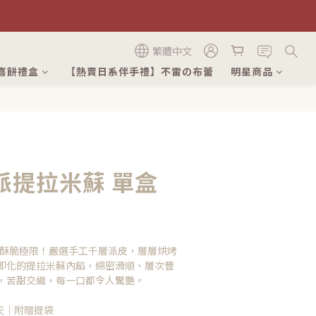
繁體中文
喜餅禮盒
【熱賣日系伴手禮】不雷の布蕾
明星商品
派提拉米蘇 單盒
)
千層酥脆極限！嚴選手工千層派皮，層層烘烤
即化的提拉米蘇內餡，綿密滑順、層次豐
，苦甜交織，每一口都令人驚艷。
 天｜附贈提袋