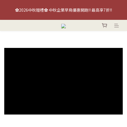
【喜餅優惠】免費『台北/台中』喜餅現場品鑑試吃～立即預約！
✿2026中秋贈禮✿ 中秋企業早鳥優惠開跑!! 最高享7折!!
【喜餅優惠】免費『台北/台中』喜餅現場品鑑試吃～立即預約！