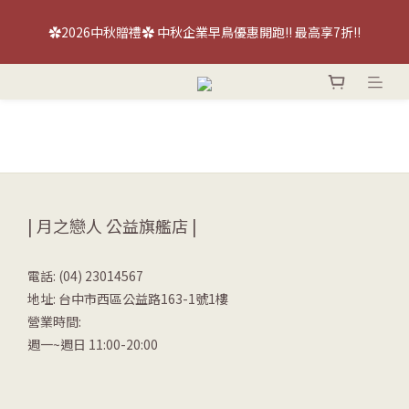
【喜餅優惠】免費『台北/台中』喜餅現場品鑑試吃～立即預約！
✿2026中秋贈禮✿ 中秋企業早鳥優惠開跑!! 最高享7折!!
【喜餅優惠】免費『台北/台中』喜餅現場品鑑試吃～立即預約！
| 月之戀人 公益旗艦店 |
電話: (04) 23014567
地址: 台中市西區公益路163-1號1樓
營業時間:
週一~週日 11:00-20:00