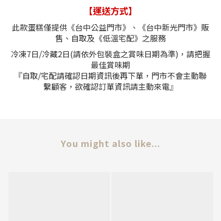
【
運送方式
】
此款蛋糕僅提供
《台中公益門市》
、
《台中新光門市》販
售、自取及
《
低溫宅配
》之
服務
冷凍7日/冷藏2日(請依外包裝盒之賞味日期為準)，請把握
最佳賞味期
『自取/宅配請確認日期資訊後再下單，門市不會主動聯
繫顧客，欲確認訂單資訊請主動來電』
You might also like...