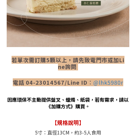
若單次需訂購5顆以
上，請先致電門市
或加Li
ne
詢問
電話 04-23014567/Line ID
：
@lhk5980r
因應環保不主動提供盤叉、蠟燭、紙袋，若有需求，請以
《加購方式》購買。
【
規格說明
】
5寸：直徑13CM，約3-5人食用