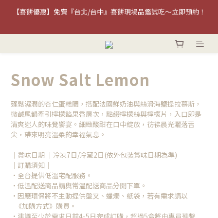
凡於官網消費並選擇百貨取貨之訂單，恕無法享有百貨停車折抵優
【喜餅優惠】免費『台北/台中』喜餅現場品鑑試吃～立即預約！
惠，造成不便敬請見諒。
✿2026中秋贈禮✿ 中秋企業早鳥優惠開跑!! 最高享7折!!
Snow Salt Lemon
【喜餅優惠】免費『台北/台中』喜餅現場品鑑試吃～立即預約！
蓬鬆濕潤的杏仁蛋糕體，搭配法國鮮奶油與絲滑海鹽提拉慕斯，
微鹹尾韻牽引檸檬餡果香層次，點綴檸檬絲與檸檬片，入口即是
清爽迷人的味覺饗宴。細緻酸甜在口中綻放，彷彿晨光灑落舌
尖，帶來明亮溫柔的幸福氣息。
｜賞味日期 ｜冷凍7日/冷藏2日(依外包裝賞味日期為準)
｜訂購須知｜
•全台提供低溫宅配服務。
•低溫配送商品請與常溫配送商品分開下單。
•因應環保將不主動提供盤叉、蠟燭、紙袋，若有需求請以
   《加購方式》購買。
•建議至少於需求日前4-5日完成訂購，超過5盒將由專員連繫