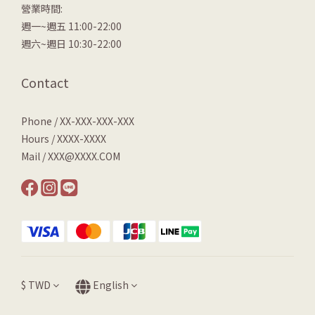
營業時間:
週一~週五 11:00-22:00
週六~週日 10:30-22:00
Contact
Phone / XX-XXX-XXX-XXX
Hours / XXXX-XXXX
Mail / XXX@XXXX.COM
$
TWD
English