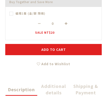
Buy Together and Save More
蠟燭1隻 (金/銀 隨機)
SALE NT$20
ADD TO CART
Add to Wishlist
Additional
Shipping &
Description
details
Payment