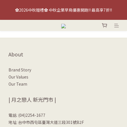
【喜餅優惠】免費『台北/台中』喜餅現場品鑑試吃～立即預約！
✿2026中秋贈禮✿ 中秋企業早鳥優惠開跑!! 最高享7折!!
【喜餅優惠】免費『台北/台中』喜餅現場品鑑試吃～立即預約！
About
Brand Story
Our Values
Our Team
| 月之戀人 新光門市 |
電話: (04)2254-1677
地址: 台中市西屯區臺灣大道三段301號B2F