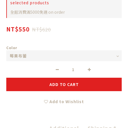
selected products
全館消費滿5000免運 on order
NT$550
NT$620
Color
ADD TO CART
Add to Wishlist