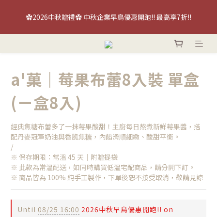
【喜餅優惠】免費『台北/台中』喜餅現場品鑑試吃～立即預約！
✿2026中秋贈禮✿ 中秋企業早鳥優惠開跑!! 最高享7折!!
【喜餅優惠】免費『台北/台中』喜餅現場品鑑試吃～立即預約！
a'菓｜莓果布蕾8入裝 單盒
(ㄧ盒8入)
經典焦糖布蕾多了一抹莓果酸甜！主廚每日熬煮新鮮莓果醬，搭
配丹麥冠軍奶油與香脆焦糖，內餡滑順細緻、酸甜平衡。
/
※ 保存期限：常溫 45 天｜附贈提袋
※ 此款為常溫配送，如同時購買低溫宅配商品，請分開下訂。
※ 商品皆為 100% 純手工製作，下單後恕不接受取消，敬請見諒
Until
08/25 16:00
2026中秋早鳥優惠開跑!! on