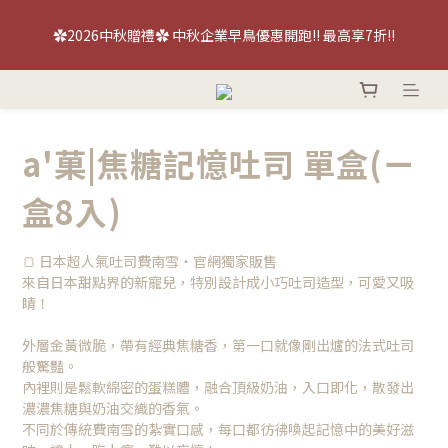
【喜餅優惠】免費『台北/台中』喜餅現場品鑑試吃～立即預約！
✿2026中秋贈禮✿ 中秋企業早鳥優惠開跑!! 最高享7折!!
【喜餅優惠】免費『台北/台中』喜餅現場品鑑試吃～立即預約！
a'菓|焦糖記憶吐司 單盒(ㄧ
盒8入)
🍞 日本超人氣吐司費南雪・官網獨家販售
來自日本甜點界的新寵兒，特別設計成小巧吐司造型，可愛又吸
睛！
外層金黃微脆，帶有經典焦糖香，第一口就像剛出爐的法式吐司
般驚豔。
內裡則是鬆軟綿密的蛋糕體，融合頂級奶油，入口即化，散發出
濃濃焦糖與奶油交織的香氣。
不同於傳統費南雪的紮實口感，每口都彷彿喚起記憶中的美好滋