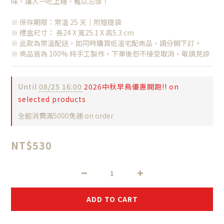
味，讓人一吃上癮、難以忘懷！
※ 保存期限：常溫 25 天｜附贈提袋
※ 禮盒尺寸： 長24 X 寬25.1 X 高5.3 cm 
※ 此款為常溫配送，如同時購買低溫宅配商品，請分開下訂。
※ 商品皆為 100% 純手工製作，下單後恕不接受取消，敬請見諒
Until
08/25 16:00
2026中秋早鳥優惠開跑!! on
selected products
全館消費滿5000免運 on order
NT$530
ADD TO CART