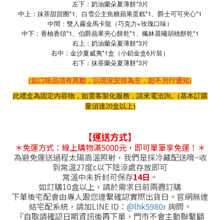
左下：奶油蘭朵夏薄餅*3片
中上：抹茶甜甜圈*1、白雪公主焦糖蘋果蛋糕*1、爵士可可夾心*1
中間：雙入霧金馬卡龍（巧克力+玫瑰口味）
中下：香柚香頌*1、伯爵蘋果夾心餅乾*1、楓林晨曦胡桃餅乾*1
右上：奶油蘭朵夏薄餅*3片
右中：金沙夏威夷*1盒（小鉑金盒6片裝）
*3
右下：抹茶蘭朵夏薄餅
片
(如口味品項有異動，以現況安排為主，恕不另行通知)
此禮盒為固定內容物，如需客製化服務，請來電洽詢。(基本訂購
量須達20盒以上)
【
運送方式
】
＊免運方式：線上購物滿5000元，即可單筆享免運！
＊
為避免運送過程太陽高溫照射，我們是採冷藏配送唷~收
到常溫27度c以下陰涼處存放即可
常溫中未拆封可保存
14日
。
如訂購10盒以上，請於需求日前兩週訂購
下單後宅配會由專人跟您連繫確認實際出貨日。官網無連
結宅配系統，請加LINE ID：
@lhk5980r
詢問。
『自取請確認日期資訊後再下單，門市不會主動聯繫顧