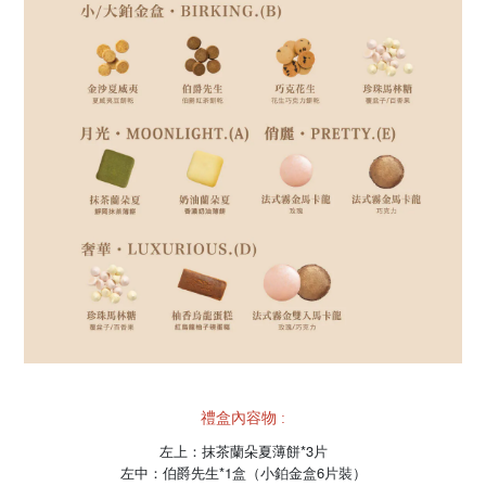
禮盒內容物 :
左上：抹茶蘭朵夏薄餅*3片
左中：伯爵先生*1盒（小鉑金盒6片裝）