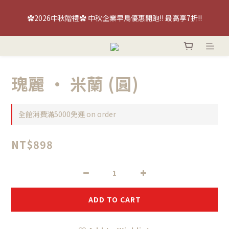
【喜餅優惠】免費『台北/台中』喜餅現場品鑑試吃～立即預約！
✿2026中秋贈禮✿ 中秋企業早鳥優惠開跑!! 最高享7折!!
【喜餅優惠】免費『台北/台中』喜餅現場品鑑試吃～立即預約！
瑰麗 · 米蘭 (圓)
全館消費滿5000免運 on order
NT$898
ADD TO CART