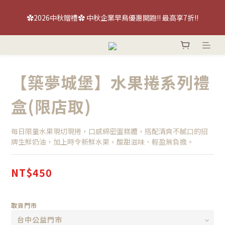
【喜餅優惠】免費『台北/台中』喜餅現場品鑑試吃～立即預約！
✿2026中秋贈禮✿ 中秋企業早鳥優惠開跑!! 最高享7折!!
【喜餅優惠】免費『台北/台中』喜餅現場品鑑試吃～立即預約！
【築夢城堡】水果捲系列禮
盒(限店取)
每日限量水果現切現捲，口感綿密蛋糕體，搭配清爽不膩口的招
牌生鮮奶油，加上時令新鮮水果，酸甜滋味、輕盈無負擔。
NT$450
取貨門市