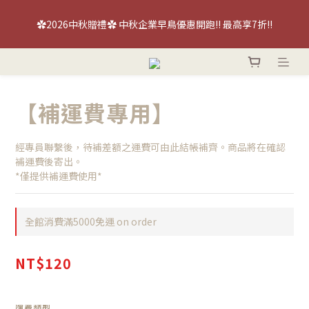
【喜餅優惠】免費『台北/台中』喜餅現場品鑑試吃～立即預約！
✿2026中秋贈禮✿ 中秋企業早鳥優惠開跑!! 最高享7折!!
【喜餅優惠】免費『台北/台中』喜餅現場品鑑試吃～立即預約！
【補運費專用】
經專員聯繫後，待補差額之運費可由此結帳補齊。商品將在確認
補運費後寄出。
*僅提供補運費使用*
全館消費滿5000免運 on order
NT$120
運費類型