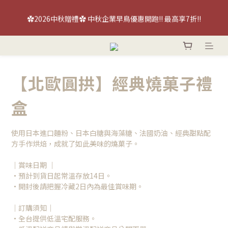
【喜餅優惠】免費『台北/台中』喜餅現場品鑑試吃～立即預約！
✿2026中秋贈禮✿ 中秋企業早鳥優惠開跑!! 最高享7折!!
【喜餅優惠】免費『台北/台中』喜餅現場品鑑試吃～立即預約！
【北歐圓拱】經典燒菓子禮
盒
使用日本進口麵粉、日本白糖與海藻糖、法國奶油、經典甜點配
方手作烘焙，成就了如此美味的燒菓子。
｜賞味日期 ｜
•預計到貨日起常溫存放14日。
•開封後請把握冷藏2日內為最佳賞味期。
｜訂購須知｜
•全台提供低溫宅配服務。