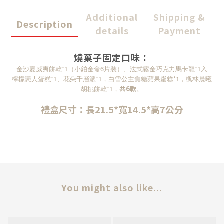
Additional
Shipping &
Description
details
Payment
燒菓子固定口味：
*1
6
*1
金沙夏威夷餅乾
（小鉑金盒
片裝）、法式霧金巧克力馬卡龍
入
*1
*1
*1
檸檬戀人蛋糕
、花朵千層派
，白雪公主焦糖蘋果蛋糕
，楓林晨曦
*1
共
6
款
胡桃餅乾
，
。
禮盒尺寸：長21.5*寬14.5*高7公分
You might also like...