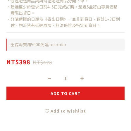
•低溫配送商品請與常溫配送商品分開下單。
•建議至少於需求日前4-5日完成訂購，超過5盒將由專員連繫
　實際出貨日。
•訂購選擇的日期為《寄出日期》，並非到貨日，預計1~3日到
　達，物流皆有延遲風險，無法保證及指定到貨日。
全館消費滿5000免運 on order
NT$398
NT$428
ADD TO CART
Add to Wishlist