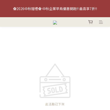
【喜餅優惠】免費『台北/台中』喜餅現場品鑑試吃～立即預約！
✿2026中秋贈禮✿ 中秋企業早鳥優惠開跑!! 最高享7折!!
【喜餅優惠】免費『台北/台中』喜餅現場品鑑試吃～立即預約！
此活動已下架