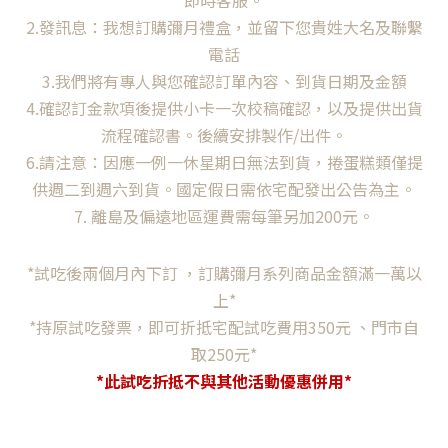
即時客服。
2.發訊息：我想訂購彌月禮盒，並留下您貴姓大名及聯繫
電話
3.我們將有專人與您確認訂單內容、到貨日期及金額
4.確認訂金款項後提供小卡一次校稿確認，以及提供出貨
流程確認書。後續安排製作/出件。
6.請注意：因應一例一休星期日無法到貨，捲蛋糕類僅提
供週二到週六到貨。國定假日需依宅配發出公告為主。
7. 離島及偏遠地區運費需每筆另加200元。
*試吃後兩個月內下訂 ，
訂購彌月系列商品金額滿一萬以
上*
*持原試吃發票，即可折抵宅配試吃費用350元 、門市自
取250元*
*此試吃折抵不與其他活動優惠併用*