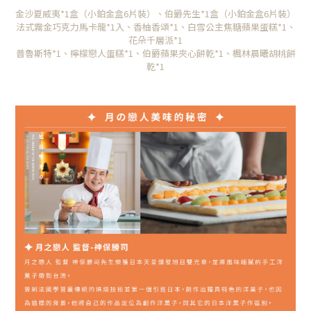
金沙夏威夷*1盒（小鉑金盒6片裝）、伯爵先生*1盒（小鉑金盒6片裝）
法式霧金巧克力馬卡龍
*1
入、香柚香頌
*1
、白雪公主焦糖蘋果蛋糕
*1
、
花朵千層派
*1
普魯斯特
*1
、檸檬戀人蛋糕
*1
、伯爵蘋果夾心餅乾
*1
、楓林晨曦胡桃餅
乾
*1