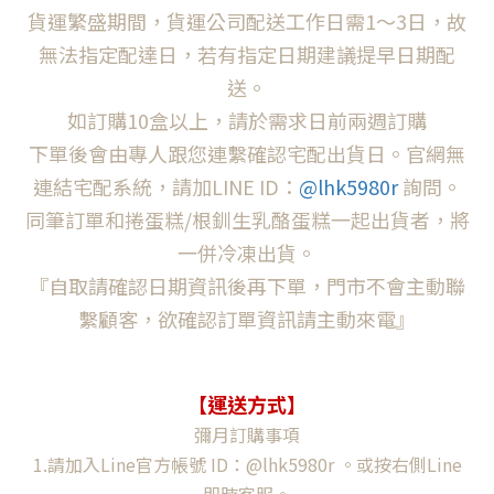
貨運繁盛期間，貨運公司配送工作日需1～3日，故
無法指定配達日，若有指定日期建議提早日期配
送。
如訂購10盒以上，請於需求日前兩週訂購
下單後會由專人跟您連繫確認宅配出貨日。官網無
連結宅配系統，請加
LINE ID：
@lhk5980r
詢問。
同筆訂單和捲蛋糕/根釧生乳酪蛋糕一起出貨者，將
一併冷凍出貨。
『自取請確認日期資訊後再下單，門市不會主動聯
繫顧客，欲確認訂單資訊請主動來電』
【
運送方式
】
彌月訂購事項
1.請加入Line官方帳號 ID：@lhk5980r 。或按右側Line