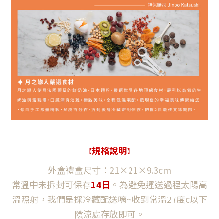
規格說明
【
】
外盒禮盒尺寸：21
×21
×9.3cm
常溫中未拆封可保存
14日
。為避免運送過程太陽高
溫照射，我們是採冷藏配送唷~收到常溫27度c以下
陰涼處存放即可。