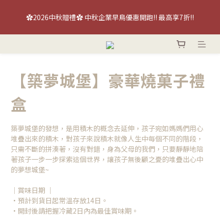
【喜餅優惠】免費『台北/台中』喜餅現場品鑑試吃～立即預約！
✿2026中秋贈禮✿ 中秋企業早鳥優惠開跑!! 最高享7折!!
【喜餅優惠】免費『台北/台中』喜餅現場品鑑試吃～立即預約！
【築夢城堡】豪華燒菓子禮
盒
築夢城堡的發想，是用積木的概念去延伸，孩子宛如媽媽們用心
堆疊出來的積木，對孩子來說積木就像人生中每個不同的階段，
只需不斷的拼湊著，沒有對錯，身為父母的我們，只要靜靜地陪
著孩子一步一步探索這個世界，讓孩子無後顧之憂的堆疊出心中
的夢想城堡~
｜賞味日期 ｜
•預計到貨日起常溫存放14日。
•開封後請把握冷藏2日內為最佳賞味期。