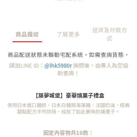
送貨及付款方
商品描述
了解更多
式
商品配送狀態未聯動宅配系統，如需查詢貨態，
請加LINE ID：
@lhk5980r
詢問後，由專人為您協
助查詢！
【築夢城堡】豪華
燒菓子禮盒
使用日本進口麵粉、日本白糖與海藻糖、法國奶油、
經典
甜點配方手作烘焙，成就了如此美味的燒菓子。
固定內容物共10款：